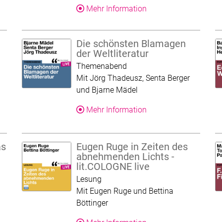
Produkt
Über dieses Produkt
Mehr Information
Die schönsten Blamagen
der Weltliteratur
Kategorie:
Themenabend
Mit Jörg Thadeusz, Senta Berger
und Bjarne Mädel
Über dieses Produkt
Mehr Information
Produkt
as
Eugen Ruge in Zeiten des
abnehmenden Lichts -
lit.COLOGNE live
Kategorie:
Lesung
Mit Eugen Ruge und Bettina
Böttinger
Produkt