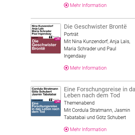
Über dieses 
Mehr Information
Die Geschwister Brontë
Kategorie:
Porträt
Mit Nina Kunzendorf, Anja Laïs,
Maria Schrader und Paul
Ingendaay
Über dieses 
Mehr Information
Eine Forschungsreise in d
Leben nach dem Tod
Kategorie:
Themenabend
Mit Cordula Stratmann, Jasmin
Tabatabai und Götz Schubert
Über dieses 
Mehr Information