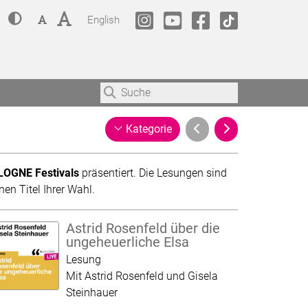
lles über Inklusion auf dieser Website und bei unseren Veranstaltung
Kontrast
Schriftgröße: Klein
Schriftgröße: Groß
Change language to
lit.COLOGNE @ Instagram
lit.COLOGNE @Youtube
lit.COLOGNE @Faceb
lit.COLOGNE @TikTok
English
Filter für
Seite 2 von 3
Kategorie
OLOGNE Festivals
präsentiert. Die Lesungen sind
en Titel Ihrer Wahl.
Astrid Rosenfeld über die
ungeheuerliche Elsa
Kategorie:
Lesung
Mit Astrid Rosenfeld und Gisela
Steinhauer