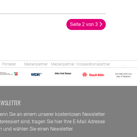
Seite 2 von 3
Förderer
Medienpartner
Medienpartner
Kooperationspartner
...
EWSLETTER
enn Sie an einem unserer kostenlosen Newsletter
teressiert sind, tragen Sie hier Ihre E-Mail Adresse
in und wählen Sie einen Newsletter.