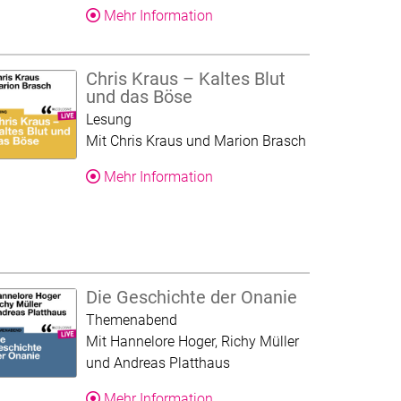
Über dieses Produkt
Mehr Information
Chris Kraus – Kaltes Blut
und das Böse
Kategorie:
Lesung
Mit Chris Kraus und Marion Brasch
Über dieses Produkt
Mehr Information
Die Geschichte der Onanie
Kategorie:
Themenabend
Mit Hannelore Hoger, Richy Müller
und Andreas Platthaus
Über dieses Produkt
Mehr Information