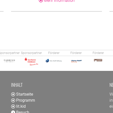
Über dieses Produkt
Mehr Information
Sponsorpartner
Sponsorpartner
Förderer
Förderer
Förderer
INHALT
N
Startseite
W
Programm
in
lit.kid
e
Besuch