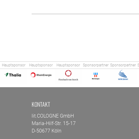
Hauptsponsor
Hauptsponsor
Hauptsponsor
Sponsorpartner
Sponsorpartner
KONTAKT
lit.COLOGNE GmbH
Maria-Hilf-Str. 15-17
D-50677 Köln