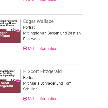
Edgar Wallace
Kategorie:
Porträt
Mit Ingrid van Bergen und Bastian
Pastewka
Über dieses Produkt
Mehr Information
F. Scott Fitzgerald
Kategorie:
Porträt
Mit Maria Schrader und Tom
Schilling
Über dieses Produkt
Mehr Information