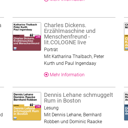
a
Charles Dickens.
Erzählmaschine und
Menschenfreund -
lit.COLOGNE live
Kategorie:
Porträt
Mit Katharina Thalbach, Peter
Produkt
Kurth und Paul Ingendaay
Über dieses Produkt
Mehr Information
Dennis Lehane schmuggelt
Rum in Boston
Kategorie:
Lesung
nd
Mit Dennis Lehane, Bernhard
Robben und Dominic Raacke