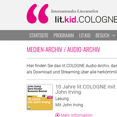
Zum Hauptbereich springen
Zur Navigation springen
Zur Suche springen
STARTSEITE
PROGRAMM
LIT.KID
BESUCH
SEITE 1
MEDIEN-ARCHIV / AUDIO-ARCHIV
AUDIO-ARCHIV
Hier finden Sie das lit.COLOGNE Audio-Archiv, da
als Download und Streaming über alle herkömmlich
10 Jahre lit.COLOGNE mit
John Irving
Kategorie:
Lesung
Mit John Irving
Über dieses 
Mehr Information