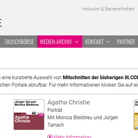
A
Inklusion & Barrierefreiheit
TAUSCHBÖRSE
MEDIEN-ARCHIV
KONTAKT
PARTNER
 VON 3
s eine kuratierte Auswahl von
Mitschnitten der bisherigen lit.C
en Portale abrufbar. Für mehr Informationen klicken Sie auf ein
Agatha Christie
Kategorie:
Porträt
Mit Monica Bleibtreu und Jürgen
Tarrach
Produkt
Über dieses Produkt
Mehr Information