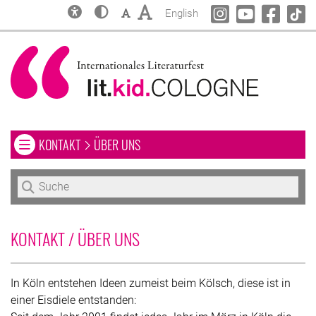
Inklusion & Barrierefreiheit
Alles über Inklusion auf dieser Website und bei un
Kontrast
Schriftgröße: Klein
Schriftgröße: Groß
Change language to
lit.COLOGNE @ In
lit.COLOGNE
lit.CO
lit.
English
NAVIGATIONSMENÜ ÖFFNEN ODER SCHLIESSEN. AKTUELLE SEIT
KONTAKT
ÜBER UNS
Navigationsmenü öffnen oder schließen
Zum Hauptbereich springen
Zur Navigation springen
Zur Suche springen
KONTAKT / ÜBER UNS
In Köln entstehen Ideen zumeist beim Kölsch, diese ist in
einer Eisdiele entstanden: