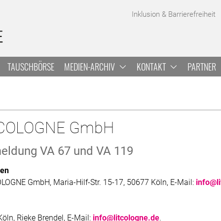
A
Inklusion & Barrierefreiheit
TAUSCHBÖRSE
MEDIEN-ARCHIV
KONTAKT
PARTNER
it.COLOGNE GmbH
meldung VA 67 und VA 119
hen
.COLOGNE GmbH, Maria-Hilf-Str. 15-17, 50677 Köln, E-Mail:
info@l
öln, Rieke Brendel, E-Mail:
info@litcologne.de
.