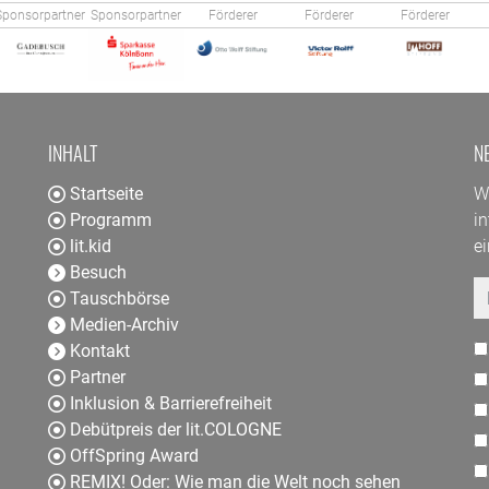
Sponsorpartner
Sponsorpartner
Förderer
Förderer
Förderer
INHALT
N
Startseite
W
Programm
in
lit.kid
e
Besuch
E
Tauschbörse
Medien-Archiv
Kontakt
Partner
Inklusion & Barrierefreiheit
Debütpreis der lit.COLOGNE
OffSpring Award
REMIX! Oder: Wie man die Welt noch sehen