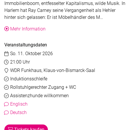
Immobilienboom, entfesselter Kapitalismus, wilde Musik. In
Harlem hat Ray Carney seine Vergangenheit als Hehler
Der Text wurd
hinter sich gelassen: Er ist Möbelhändler des M…
über die Veranstaltung Colson Whitehead
Mehr Information
Veranstaltungsdaten
Datum:
So. 11. Oktober 2026
Uhrzeit:
21:00 Uhr
Veranstaltungsort:
WDR Funkhaus, Klaus-von-Bismarck-Saal
Barrierefreiheit
Verfügbar
Induktionsschleife
Verfügbar
Rollstuhlgerechter Zugang + WC
Verfügbar
Assistenzhunde willkommen
Englisch
Deutsch
Tickets kaufen