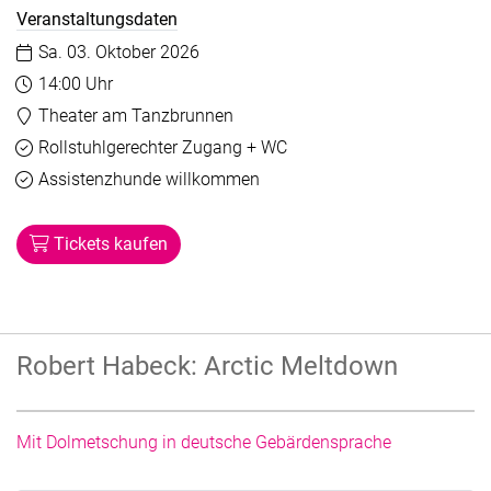
Veranstaltungsdaten
Datum:
Sa. 03. Oktober 2026
Uhrzeit:
14:00 Uhr
Veranstaltungsort:
Theater am Tanzbrunnen
Barrierefreiheit
Verfügbar
Rollstuhlgerechter Zugang + WC
Verfügbar
Assistenzhunde willkommen
Tickets kaufen
Robert Habeck: Arctic Meltdown
Mit Dolmetschung in deutsche Gebärdensprache