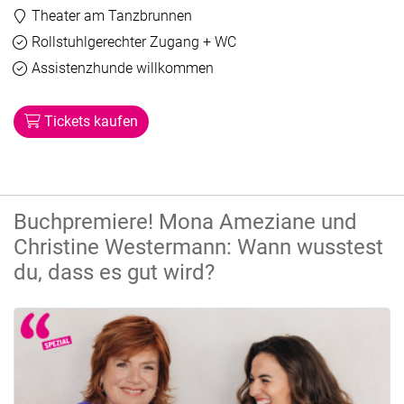
Veranstaltungsort:
Theater am Tanzbrunnen
Barrierefreiheit
Verfügbar
Rollstuhlgerechter Zugang + WC
Verfügbar
Assistenzhunde willkommen
Tickets kaufen
Buchpremiere! Mona Ameziane und
Christine Westermann: Wann wusstest
du, dass es gut wird?