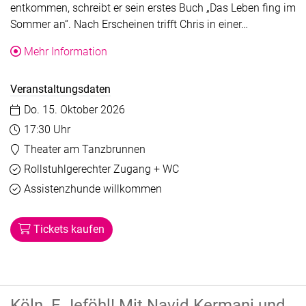
entkommen, schreibt er sein erstes Buch „Das Leben fing im
Der Text wu
Sommer an“. Nach Erscheinen trifft Chris in einer…
über die Veranstaltung Christoph Kramer
Mehr Information
Veranstaltungsdaten
Datum:
Do. 15. Oktober 2026
Uhrzeit:
17:30 Uhr
Veranstaltungsort:
Theater am Tanzbrunnen
Barrierefreiheit
Verfügbar
Rollstuhlgerechter Zugang + WC
Verfügbar
Assistenzhunde willkommen
Tickets kaufen
Köln. E Jeföhl! Mit Navid Kermani und