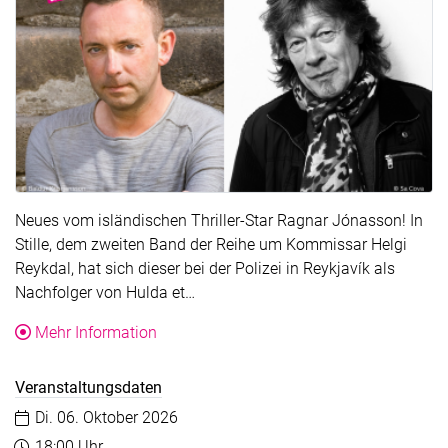
Neues vom isländischen Thriller-Star Ragnar Jónasson! In
Stille, dem zweiten Band der Reihe um Kommissar Helgi
Reykdal, hat sich dieser bei der Polizei in Reykjavík als
Der Text wurde für die Übersicht ge
Nachfolger von Hulda et…
über die Veranstaltung Ragnar Jónasson: S
Mehr Information
Veranstaltungsdaten
Datum:
Di. 06. Oktober 2026
Uhrzeit:
18:00 Uhr