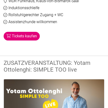
Veranstaltungsort:
WDR Funkhaus, Klaus-von-Bismarck-Saal
Barrierefreiheit
Verfügbar
Induktionsschleife
Verfügbar
Rollstuhlgerechter Zugang + WC
Verfügbar
Assistenzhunde willkommen
Tickets kaufen
ZUSATZVERANSTALTUNG: Yotam
Ottolenghi: SIMPLE TOO live