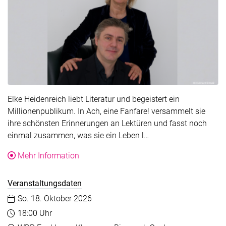
Elke Heidenreich liebt Literatur und begeistert ein
Millionenpublikum. In Ach, eine Fanfare! versammelt sie
ihre schönsten Erinnerungen an Lektüren und fasst noch
Der Text wurde für di
einmal zusammen, was sie ein Leben l…
über die Veranstaltung Ach, eine Fanfare!
Mehr Information
Veranstaltungsdaten
Datum:
So. 18. Oktober 2026
Uhrzeit:
18:00 Uhr