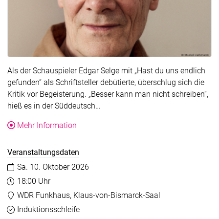
Als der Schauspieler Edgar Selge mit „Hast du uns endlich
gefunden“ als Schriftsteller debütierte, überschlug sich die
Kritik vor Begeisterung. „Besser kann man nicht schreiben“,
Der Text wurde für die Übersicht 
hieß es in der Süddeutsch…
über die Veranstaltung Edgar Selge: Juras 
Mehr Information
Veranstaltungsdaten
Datum:
Sa. 10. Oktober 2026
Uhrzeit:
18:00 Uhr
Veranstaltungsort:
WDR Funkhaus, Klaus-von-Bismarck-Saal
Barrierefreiheit
Verfügbar
Induktionsschleife