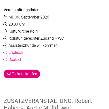
Veranstaltungsdaten
Datum:
Mi. 09. September 2026
Uhrzeit:
20:30 Uhr
Veranstaltungsort:
Kulturkirche Köln
Barrierefreiheit
Verfügbar
Rollstuhlgerechter Zugang + WC
Verfügbar
Assistenzhunde willkommen
Englisch
Deutsch
Tickets kaufen
ZUSATZVERANSTALTUNG: Robert
Habeck: Arctic Meltdown