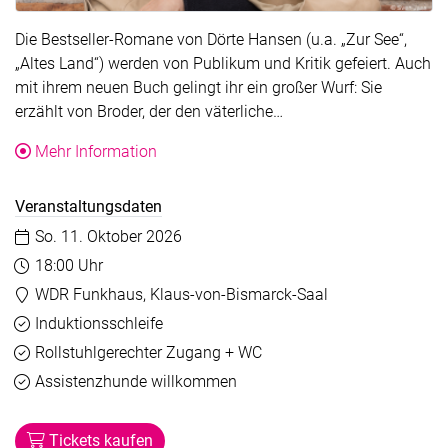
Die Bestseller-Romane von Dörte Hansen (u.a. „Zur See“,
„Altes Land“) werden von Publikum und Kritik gefeiert. Auch
mit ihrem neuen Buch gelingt ihr ein großer Wurf: Sie
Der Text wurde für die 
erzählt von Broder, der den väterliche…
über die Veranstaltung Dörte Hansen: Bro
Mehr Information
Veranstaltungsdaten
Datum:
So. 11. Oktober 2026
Uhrzeit:
18:00 Uhr
Veranstaltungsort:
WDR Funkhaus, Klaus-von-Bismarck-Saal
Barrierefreiheit
Verfügbar
Induktionsschleife
Verfügbar
Rollstuhlgerechter Zugang + WC
Verfügbar
Assistenzhunde willkommen
Tickets kaufen