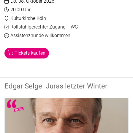
Datum:
Do. 08. Oktober 2026
Uhrzeit:
20:00 Uhr
Veranstaltungsort:
Kulturkirche Köln
Barrierefreiheit
Verfügbar
Rollstuhlgerechter Zugang + WC
Verfügbar
Assistenzhunde willkommen
Tickets kaufen
Edgar Selge: Juras letzter Winter