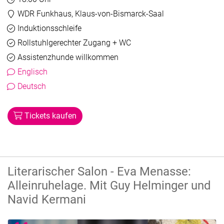
Veranstaltungsort:
WDR Funkhaus, Klaus-von-Bismarck-Saal
Barrierefreiheit
Verfügbar
Induktionsschleife
Verfügbar
Rollstuhlgerechter Zugang + WC
Verfügbar
Assistenzhunde willkommen
Englisch
Deutsch
Tickets kaufen
Literarischer Salon - Eva Menasse:
Alleinruhelage. Mit Guy Helminger und
Navid Kermani