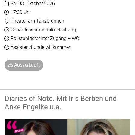
Datum:
Sa. 03. Oktober 2026
Uhrzeit:
17:00 Uhr
Veranstaltungsort:
Theater am Tanzbrunnen
Barrierefreiheit
Verfügbar
Gebärdensprachdolmetschung
Verfügbar
Rollstuhlgerechter Zugang + WC
Verfügbar
Assistenzhunde willkommen
Ausverkauft
Diaries of Note. Mit Iris Berben und
Anke Engelke u.a.