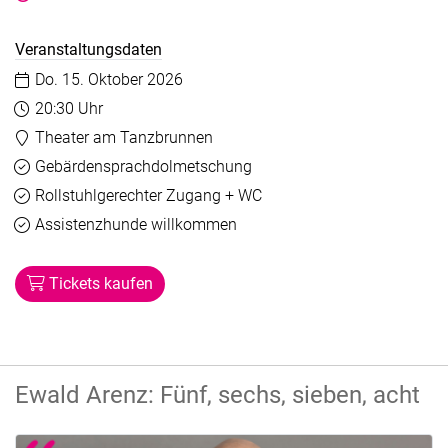
Veranstaltungsdaten
Datum:
Do. 15. Oktober 2026
Uhrzeit:
20:30 Uhr
Veranstaltungsort:
Theater am Tanzbrunnen
Barrierefreiheit
Verfügbar
Gebärdensprachdolmetschung
Verfügbar
Rollstuhlgerechter Zugang + WC
Verfügbar
Assistenzhunde willkommen
Tickets kaufen
Ewald Arenz: Fünf, sechs, sieben, acht