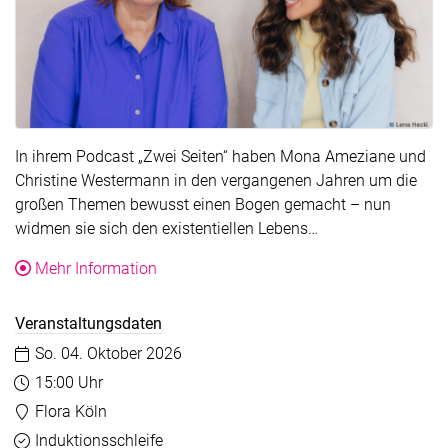
In ihrem Podcast „Zwei Seiten“ haben Mona Ameziane und
Christine Westermann in den vergangenen Jahren um die
großen Themen bewusst einen Bogen gemacht – nun
Der Text wurde für
widmen sie sich den existentiellen Lebens…
über die Veranstaltung Buchpremiere! M
Mehr Information
Veranstaltungsdaten
Datum:
So. 04. Oktober 2026
Uhrzeit:
15:00 Uhr
Veranstaltungsort:
Flora Köln
Barrierefreiheit
Verfügbar
Induktionsschleife