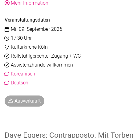
über die Veranstaltung Han Kang: Der go
Mehr Information
Veranstaltungsdaten
Datum:
Mi. 09. September 2026
Uhrzeit:
17:30 Uhr
Veranstaltungsort:
Kulturkirche Köln
Barrierefreiheit
Verfügbar
Rollstuhlgerechter Zugang + WC
Verfügbar
Assistenzhunde willkommen
Koreanisch
Deutsch
Ausverkauft
Dave Eggers: Contrapposto. Mit Torben