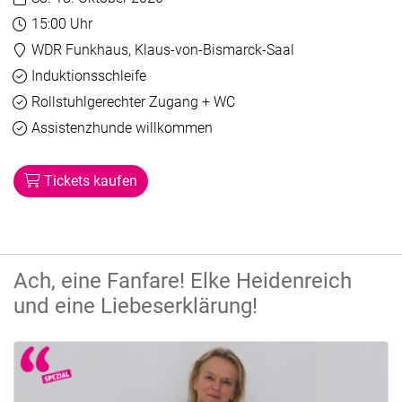
Uhrzeit:
15:00 Uhr
Veranstaltungsort:
WDR Funkhaus, Klaus-von-Bismarck-Saal
Barrierefreiheit
Verfügbar
Induktionsschleife
Verfügbar
Rollstuhlgerechter Zugang + WC
Verfügbar
Assistenzhunde willkommen
Tickets kaufen
Ach, eine Fanfare! Elke Heidenreich
und eine Liebeserklärung!