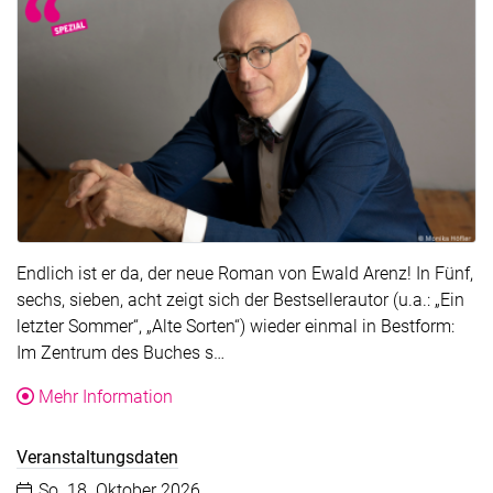
Endlich ist er da, der neue Roman von Ewald Arenz! In Fünf,
sechs, sieben, acht zeigt sich der Bestsellerautor (u.a.: „Ein
letzter Sommer“, „Alte Sorten“) wieder einmal in Bestform:
Der Text wurde für die Übersicht g
Im Zentrum des Buches s…
über die Veranstaltung Ewald Arenz: Fünf,
Mehr Information
Veranstaltungsdaten
Datum:
So. 18. Oktober 2026