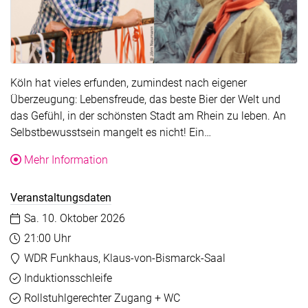
Köln hat vieles erfunden, zumindest nach eigener
Überzeugung: Lebensfreude, das beste Bier der Welt und
das Gefühl, in der schönsten Stadt am Rhein zu leben. An
Der Text wurde für 
Selbstbewusstsein mangelt es nicht! Ein…
über die Veranstaltung Motorcolonia – J
Mehr Information
Veranstaltungsdaten
Datum:
Sa. 10. Oktober 2026
Uhrzeit:
21:00 Uhr
Veranstaltungsort:
WDR Funkhaus, Klaus-von-Bismarck-Saal
Barrierefreiheit
Verfügbar
Induktionsschleife
Verfügbar
Rollstuhlgerechter Zugang + WC