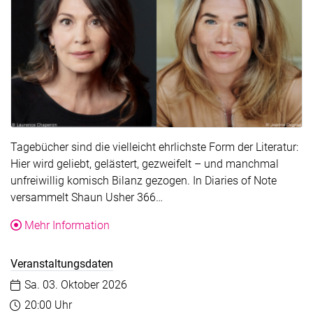
Tagebücher sind die vielleicht ehrlichste Form der Literatur:
Hier wird geliebt, gelästert, gezweifelt – und manchmal
unfreiwillig komisch Bilanz gezogen. In Diaries of Note
Der Text wurde für die Übersic
versammelt Shaun Usher 366…
über die Veranstaltung Diaries of Note. Mi
Mehr Information
Veranstaltungsdaten
Datum:
Sa. 03. Oktober 2026
Uhrzeit:
20:00 Uhr