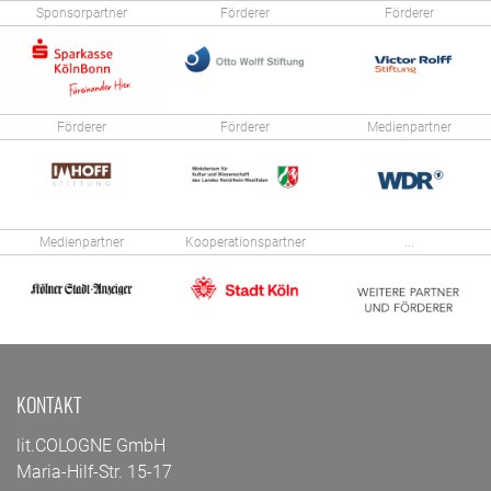
Sponsorpartner
Förderer
Förderer
Förderer
Förderer
Medienpartner
Medienpartner
Kooperationspartner
...
KONTAKT
lit.COLOGNE GmbH
Maria-Hilf-Str. 15-17