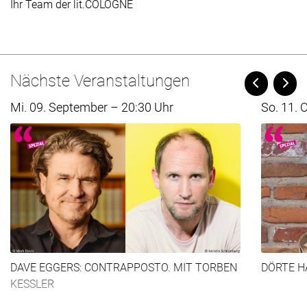
Ihr Team der lit.COLOGNE
Nächste Veranstaltungen
Nach 
Nach Links
Mi. 09. September – 20:30 Uhr
So. 11. 
DAVE EGGERS: CONTRAPPOSTO. MIT TORBEN
DÖRTE H
KESSLER